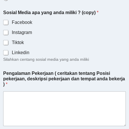
C
Sosial Media apa yang anda miliki ? (copy)
*
V
,
Facebook
d
i
Instagram
b
u
Tiktok
t
u
Linkedin
h
Silahkan centang sosial media yang anda miliki
k
a
Pengalaman Pekerjaan ( ceritakan tentang Posisi
n
pekerjaan, deskripsi pekerjaan dan tempat anda bekerja
A
)
*
p
a
k
a
h