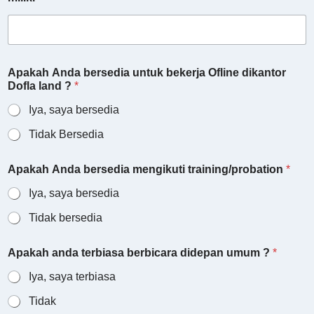
t
u
s
a
n
Apakah Anda bersedia untuk bekerja Ofline dikantor
d
Dofla land ?
*
a
Iya, saya bersedia
Tidak Bersedia
Apakah Anda bersedia mengikuti training/probation
*
Iya, saya bersedia
Tidak bersedia
Apakah anda terbiasa berbicara didepan umum ?
*
Iya, saya terbiasa
Tidak