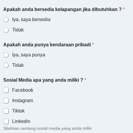
d
Apakah anda bersedia kelapangan jika dibutuhkan ?
*
i
d
Iya, saya bersedia
e
p
Tidak
a
n
A
Apakah anda punya kendaraan pribadi
*
p
Iya, saya punya
a
k
Tidak
a
h
*
Sosial Media apa yang anda miliki ?
*
Facebook
Instagram
Tiktok
Linkedin
Silahkan centang sosial media yang anda miliki