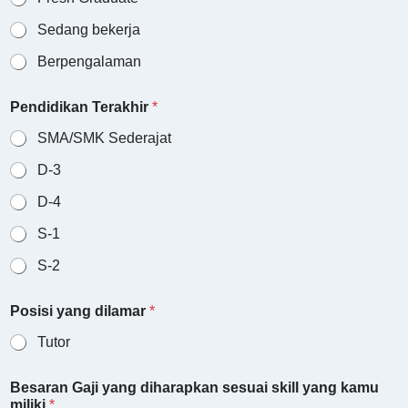
Sedang bekerja
Berpengalaman
Pendidikan Terakhir
*
SMA/SMK Sederajat
D-3
D-4
S-1
S-2
N
Posisi yang dilamar
*
a
m
Tutor
a
S
t
Besaran Gaji yang diharapkan sesuai skill yang kamu
a
miliki
*